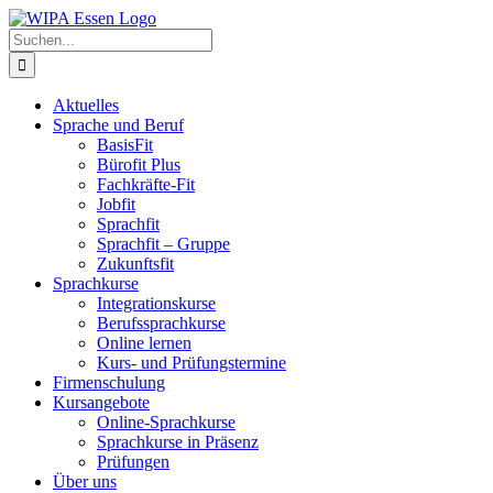
Zum
Inhalt
Suche
springen
nach:
Aktuelles
Sprache und Beruf
BasisFit
Bürofit Plus
Fachkräfte-Fit
Jobfit
Sprachfit
Sprachfit – Gruppe
Zukunftsfit
Sprachkurse
Integrationskurse
Berufssprachkurse
Online lernen
Kurs- und Prüfungstermine
Firmenschulung
Kursangebote
Online-Sprachkurse
Sprachkurse in Präsenz
Prüfungen
Über uns