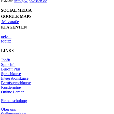
E-Mail:
info@wipa-essen.de
SOCIAL MEDIA
GOOGLE MAPS
Maxstraße
KI AGENTEN
nele.ai
fobizz
LINKS
Jobfit
Sprachfit
Bürofit Plus
Sprachkurse
Integrationskurse
Berufssprachkurse
Kurstermine
Online Lernen
Firmenschulung
Über uns
Stellenangebote