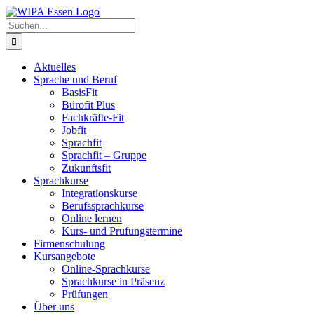
Zum
Inhalt
Suche
springen
nach:
Aktuelles
Sprache und Beruf
BasisFit
Bürofit Plus
Fachkräfte-Fit
Jobfit
Sprachfit
Sprachfit – Gruppe
Zukunftsfit
Sprachkurse
Integrationskurse
Berufssprachkurse
Online lernen
Kurs- und Prüfungstermine
Firmenschulung
Kursangebote
Online-Sprachkurse
Sprachkurse in Präsenz
Prüfungen
Über uns