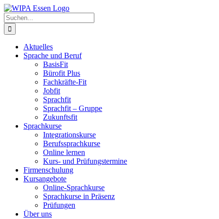
Zum
Inhalt
Suche
springen
nach:
Aktuelles
Sprache und Beruf
BasisFit
Bürofit Plus
Fachkräfte-Fit
Jobfit
Sprachfit
Sprachfit – Gruppe
Zukunftsfit
Sprachkurse
Integrationskurse
Berufssprachkurse
Online lernen
Kurs- und Prüfungstermine
Firmenschulung
Kursangebote
Online-Sprachkurse
Sprachkurse in Präsenz
Prüfungen
Über uns