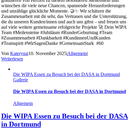
gratulieren von Herzen zu diesem besonderen Meilenstein und
wünschen dir viele neue Chancen, spannende Herausforderungen
und unzählige glückliche Momente. 🤝✨ Wir schätzen die
Zusammenarbeit mit dir sehr, das Vertrauen und die Unterstützung,
die du unseren Kunden/innen und auch uns gibst – und freuen uns
auf viele weitere gemeinsame erfolgreiche Projekte 🚀 Dein WIPA
Team #Meilensteine #Jubiläum #RunderGeburtstag #Team
#Zusammenarbeit #Dankbarkeit #KundinnenUndKunden
#Teamspirit #WirSagenDanke #GemeinsamStark #60
Von
Kateryna
|
10. November 2025
|
Allgemein
|
Weiterlesen
Die WIPA Essen zu Besuch bei der DASA in Dortmund
Gallerie
Die WIPA Essen zu Besuch bei der DASA in Dortmund
Allgemein
Die WIPA Essen zu Besuch bei der DASA
in Dortmund