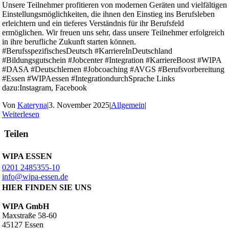
Unsere Teilnehmer profitieren von modernen Geräten und vielfältigen
Einstellungsmöglichkeiten, die ihnen den Einstieg ins Berufsleben
erleichtern und ein tieferes Verständnis für ihr Berufsfeld
ermöglichen. Wir freuen uns sehr, dass unsere Teilnehmer erfolgreich
in ihre berufliche Zukunft starten können.
#BerufsspezifischesDeutsch #KarriereInDeutschland
#Bildungsgutschein #Jobcenter #Integration #KarriereBoost #WIPA
#DASA #Deutschlernen #Jobcoaching #AVGS #Berufsvorbereitung
#Essen #WIPAessen #IntegrationdurchSprache Links
dazu:Instagram, Facebook
Von
Kateryna
|
3. November 2025
|
Allgemein
|
Weiterlesen
Teilen
WIPA ESSEN
0201 2485355-10
info@wipa-essen.de
HIER FINDEN SIE UNS
WIPA GmbH
Maxstraße 58-60
45127 Essen