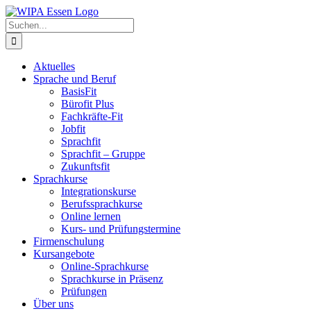
Zum
Inhalt
Suche
springen
nach:
Aktuelles
Sprache und Beruf
BasisFit
Bürofit Plus
Fachkräfte-Fit
Jobfit
Sprachfit
Sprachfit – Gruppe
Zukunftsfit
Sprachkurse
Integrationskurse
Berufssprachkurse
Online lernen
Kurs- und Prüfungstermine
Firmenschulung
Kursangebote
Online-Sprachkurse
Sprachkurse in Präsenz
Prüfungen
Über uns