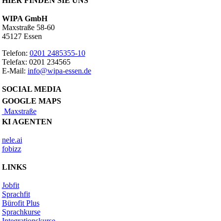
HIER FINDEN SIE UNS
WIPA GmbH
Maxstraße 58-60
45127 Essen
Telefon:
0201 2485355-10
Telefax: 0201 234565
E-Mail:
info@wipa-essen.de
SOCIAL MEDIA
GOOGLE MAPS
Maxstraße
KI AGENTEN
nele.ai
fobizz
LINKS
Jobfit
Sprachfit
Bürofit Plus
Sprachkurse
Integrationskurse