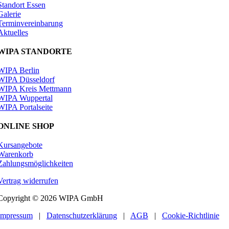
Standort Essen
Galerie
Terminvereinbarung
Aktuelles
WIPA STANDORTE
WIPA Berlin
WIPA Düsseldorf
WIPA Kreis Mettmann
WIPA Wuppertal
WIPA Portalseite
ONLINE SHOP
Kursangebote
Warenkorb
Zahlungsmöglichkeiten
Vertrag widerrufen
Copyright © 2026 WIPA GmbH
Impressum
|
Datenschutzerklärung
|
AGB
|
Cookie-Richtlinie