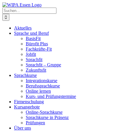
Zum
Inhalt
Suche
springen
nach:
Aktuelles
Sprache und Beruf
BasisFit
Bürofit Plus
Fachkräfte-Fit
Jobfit
Sprachfit
Sprachfit – Gruppe
Zukunftsfit
Sprachkurse
Integrationskurse
Berufssprachkurse
Online lernen
Kurs- und Prüfungstermine
Firmenschulung
Kursangebote
Online-Sprachkurse
Sprachkurse in Präsenz
Prüfungen
Über uns