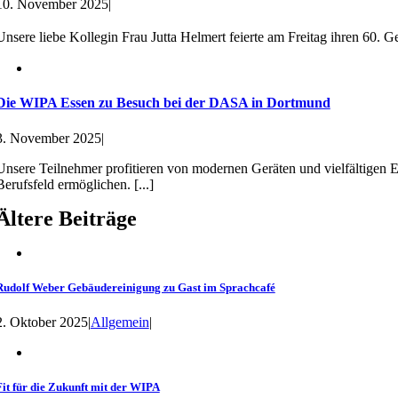
10. November 2025
|
Unsere liebe Kollegin Frau Jutta Helmert feierte am Freitag ihren 60. Geb
Die WIPA Essen zu Besuch bei der DASA in Dortmund
3. November 2025
|
Unsere Teilnehmer profitieren von modernen Geräten und vielfältigen Ein
Berufsfeld ermöglichen. [...]
Ältere Beiträge
Rudolf Weber Gebäudereinigung zu Gast im Sprachcafé
2. Oktober 2025
|
Allgemein
|
Fit für die Zukunft mit der WIPA