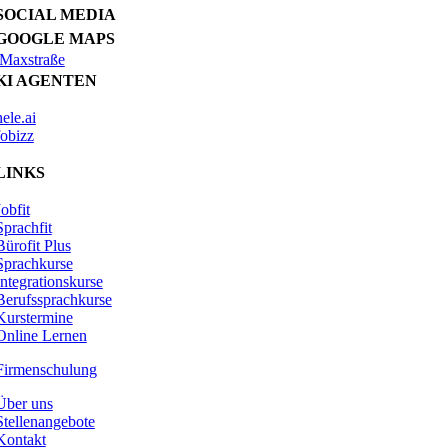
SOCIAL MEDIA
GOOGLE MAPS
Maxstraße
KI AGENTEN
nele.ai
fobizz
LINKS
Jobfit
Sprachfit
Bürofit Plus
Sprachkurse
Integrationskurse
Berufssprachkurse
Kurstermine
Online Lernen
Firmenschulung
Über uns
Stellenangebote
Kontakt