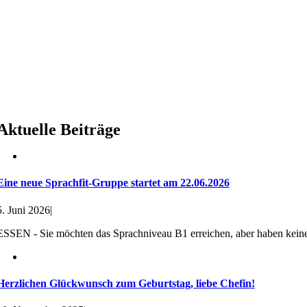
Ein Beitrag geteilt von WIPA Essen (@wipa.essen)
Aktuelle Beiträge
Eine neue Sprachfit-Gruppe startet am 22.06.2026
5. Juni 2026
|
ESSEN - Sie möchten das Sprachniveau B1 erreichen, aber haben keine 
Herzlichen Glückwunsch zum Geburtstag, liebe Chefin!