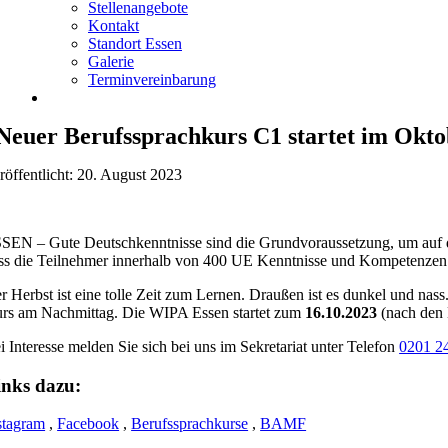
Stellenangebote
Kontakt
Standort Essen
Galerie
Terminvereinbarung
Neuer Berufssprachkurs C1 startet im Okt
röffentlicht: 20. August 2023
SEN – Gute Deutschkenntnisse sind die Grundvoraussetzung, um auf de
ss die Teilnehmer innerhalb von 400 UE Kenntnisse und Kompetenzen 
r Herbst ist eine tolle Zeit zum Lernen. Draußen ist es dunkel und na
rs am Nachmittag. Die WIPA Essen startet zum
16.10.2023
(nach den 
i Interesse melden Sie sich bei uns im Sekretariat unter Telefon
0201 2
inks dazu:
stagram
,
Facebook
,
Berufssprachkurse
,
BAMF