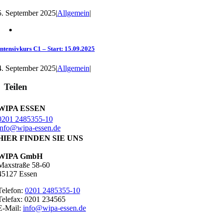
5. September 2025
|
Allgemein
|
Intensivkurs C1 – Start: 15.09.2025
4. September 2025
|
Allgemein
|
Teilen
WIPA ESSEN
0201 2485355-10
info@wipa-essen.de
HIER FINDEN SIE UNS
WIPA GmbH
Maxstraße 58-60
45127 Essen
Telefon:
0201 2485355-10
Telefax: 0201 234565
E-Mail:
info@wipa-essen.de