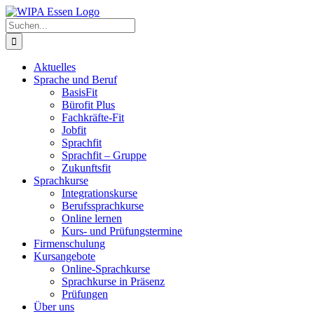
Zum
Inhalt
Suche
springen
nach:
Aktuelles
Sprache und Beruf
BasisFit
Bürofit Plus
Fachkräfte-Fit
Jobfit
Sprachfit
Sprachfit – Gruppe
Zukunftsfit
Sprachkurse
Integrationskurse
Berufssprachkurse
Online lernen
Kurs- und Prüfungstermine
Firmenschulung
Kursangebote
Online-Sprachkurse
Sprachkurse in Präsenz
Prüfungen
Über uns