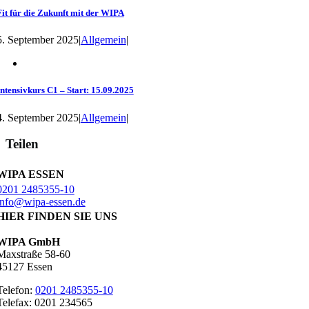
Fit für die Zukunft mit der WIPA
5. September 2025
|
Allgemein
|
Intensivkurs C1 – Start: 15.09.2025
4. September 2025
|
Allgemein
|
Teilen
WIPA ESSEN
0201 2485355-10
info@wipa-essen.de
HIER FINDEN SIE UNS
WIPA GmbH
Maxstraße 58-60
45127 Essen
Telefon:
0201 2485355-10
Telefax: 0201 234565