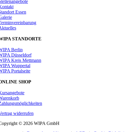
Stellenangebote
Kontakt
Standort Essen
Galerie
Terminvereinbarung
Aktuelles
WIPA STANDORTE
WIPA Berlin
WIPA Düsseldorf
WIPA Kreis Mettmann
WIPA Wuppertal
WIPA Portalseite
ONLINE SHOP
Kursangebote
Warenkorb
Zahlungsmöglichkeiten
Vertrag widerrufen
Copyright © 2026 WIPA GmbH