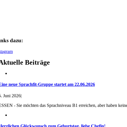
Ein Beitrag geteilt von WIPA Essen (@wipa.essen)
inks dazu:
stagram
Aktuelle Beiträge
Eine neue Sprachfit-Gruppe startet am 22.06.2026
5. Juni 2026
|
ESSEN - Sie möchten das Sprachniveau B1 erreichen, aber haben keine 
Herzlichen Glückwunsch zum Geburtstag, liebe Chefin!