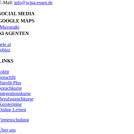
E-Mail:
info@wipa-essen.de
SOCIAL MEDIA
GOOGLE MAPS
Maxstraße
KI AGENTEN
nele.ai
fobizz
LINKS
Jobfit
Sprachfit
Bürofit Plus
Sprachkurse
Integrationskurse
Berufssprachkurse
Kurstermine
Online Lernen
Firmenschulung
Über uns