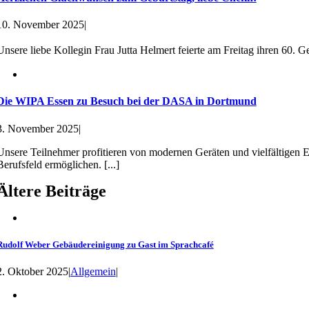
10. November 2025
|
Unsere liebe Kollegin Frau Jutta Helmert feierte am Freitag ihren 60. Geb
Die WIPA Essen zu Besuch bei der DASA in Dortmund
3. November 2025
|
Unsere Teilnehmer profitieren von modernen Geräten und vielfältigen Ein
Berufsfeld ermöglichen. [...]
Ältere Beiträge
Rudolf Weber Gebäudereinigung zu Gast im Sprachcafé
2. Oktober 2025
|
Allgemein
|