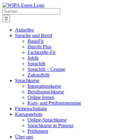
Zum
Inhalt
Suche
springen
nach:
Aktuelles
Sprache und Beruf
BasisFit
Bürofit Plus
Fachkräfte-Fit
Jobfit
Sprachfit
Sprachfit – Gruppe
Zukunftsfit
Sprachkurse
Integrationskurse
Berufssprachkurse
Online lernen
Kurs- und Prüfungstermine
Firmenschulung
Kursangebote
Online-Sprachkurse
Sprachkurse in Präsenz
Prüfungen
Über uns