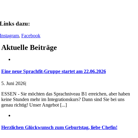
Ein Beitrag geteilt von WIPA Essen (@wipa.essen)
Links dazu:
Instagram
,
Facebook
Aktuelle Beiträge
Eine neue Sprachfit-Gruppe startet am 22.06.2026
5. Juni 2026
|
ESSEN - Sie möchten das Sprachniveau B1 erreichen, aber haben
keine Stunden mehr im Integrationskurs? Dann sind Sie bei uns
genau richtig! Unser Angebot [...]
Herzlichen Glückwunsch zum Geburtstag, liebe Chefin!