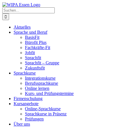
Zum
Inhalt
Suche
springen
nach:
Aktuelles
Sprache und Beruf
BasisFit
Bürofit Plus
Fachkräfte-Fit
Jobfit
Sprachfit
Sprachfit – Gruppe
Zukunftsfit
Sprachkurse
Integrationskurse
Berufssprachkurse
Online lernen
Kurs- und Prüfungstermine
Firmenschulung
Kursangebote
Online-Sprachkurse
Sprachkurse in Präsenz
Prüfungen
Über uns