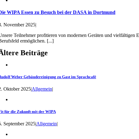
Die WIPA Essen zu Besuch bei der DASA in Dortmund
3. November 2025
|
Unsere Teilnehmer profitieren von modernen Geräten und vielfältigen Ein
Berufsfeld ermöglichen. [...]
Ältere Beiträge
Rudolf Weber Gebäudereinigung zu Gast im Sprachcafé
2. Oktober 2025
|
Allgemein
|
Fit für die Zukunft mit der WIPA
5. September 2025
|
Allgemein
|