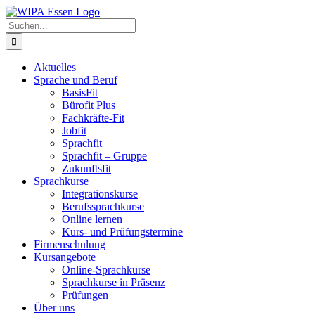
Zum
Inhalt
Suche
springen
nach:
Aktuelles
Sprache und Beruf
BasisFit
Bürofit Plus
Fachkräfte-Fit
Jobfit
Sprachfit
Sprachfit – Gruppe
Zukunftsfit
Sprachkurse
Integrationskurse
Berufssprachkurse
Online lernen
Kurs- und Prüfungstermine
Firmenschulung
Kursangebote
Online-Sprachkurse
Sprachkurse in Präsenz
Prüfungen
Über uns