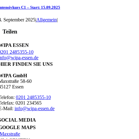
Intensivkurs C1 – Start: 15.09.2025
4. September 2025
|
Allgemein
|
Teilen
WIPA ESSEN
0201 2485355-10
info@wipa-essen.de
HIER FINDEN SIE UNS
WIPA GmbH
Maxstraße 58-60
45127 Essen
Telefon:
0201 2485355-10
Telefax: 0201 234565
E-Mail:
info@wipa-essen.de
SOCIAL MEDIA
GOOGLE MAPS
Maxstraße